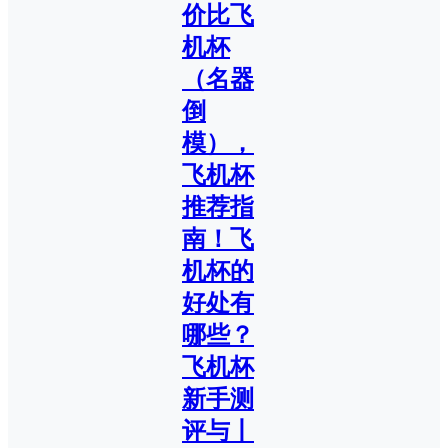
价比飞
机杯
（名器
倒
模），
飞机杯
推荐指
南！飞
机杯的
好处有
哪些？
飞机杯
新手测
评与丨