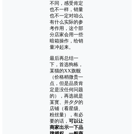
不同，感受肯定
也不一样，销量
也不一定对咱么
有什么实际的参
考作用，这个部
分店家会用一些
暗箱操作，给销
量冲起来。
最后再总结一
下，首选狗栋，
某猫的XX旗舰
（价格稍微贵一
点，但是品质肯
定是没任何问题
的），再选就是
某寳、并夕夕的
店铺（看星级、
粉丝量），有必
要的话，
可以让
商家出示一下品
牌授权，一般商