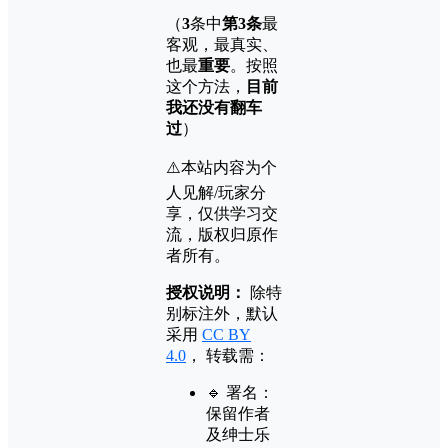
（
3
条中
第3条
最
客观，最真实、
也最
重要
。按照
这个方法，
目前
我还没有翻车
过
）
⚠️本站内容为个
人见解/玩家分
享，仅供学习交
流，版权归原作
者所有。
授权说明：
除特
别标注外，默认
采用
CC BY
4.0
， 转载需：
🔹 署名：
保留作者
及
绅士乐