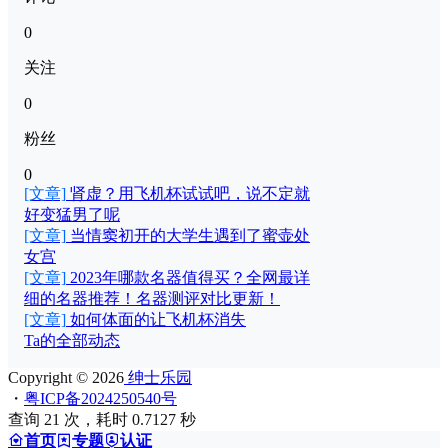
0
关注
0
粉丝
0
[文章]
肾虚？用飞机杯试试吧，说不定就
好变猛男了呢
[文章]
当情窦初开的大学生遇到了蜜壶处
女宫
[文章]
2023年哪款名器值得买？全网最详
细的名器推荐！名器测评对比更新！
[文章]
如何体面的让飞机杯消失
Ta的全部动态
Copyright © 2026
绅士乐园
・
粤ICP备2024250540号
查询 21 次，耗时 0.7127 秒
首页
专题
认证