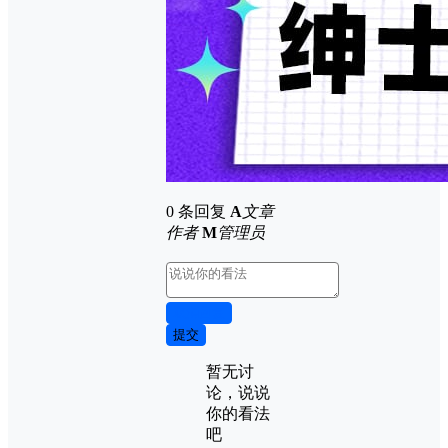
0 条回复
A
文章
作者
M
管理员
取消回复
提交
暂无讨
论，说说
你的看法
吧