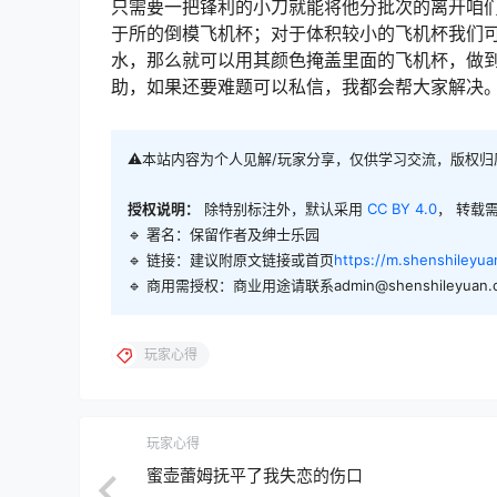
只需要一把锋利的小刀就能将他分批次的离开咱
于所的倒模飞机杯；对于体积较小的飞机杯我们
水，那么就可以用其颜色掩盖里面的飞机杯，做
助，如果还要难题可以私信，我都会帮大家解决
⚠️本站内容为个人见解/玩家分享，仅供学习交流，版权
授权说明：
除特别标注外，默认采用
CC BY 4.0
， 转载
🔹 署名：保留作者及
绅士乐园
🔹 链接：建议附原文链接或首页
https://m.shenshileyu
🔹 商用需授权：商业用途请联系admin@shenshileyuan.
玩家心得
玩家心得
蜜壶蕾姆抚平了我失恋的伤口