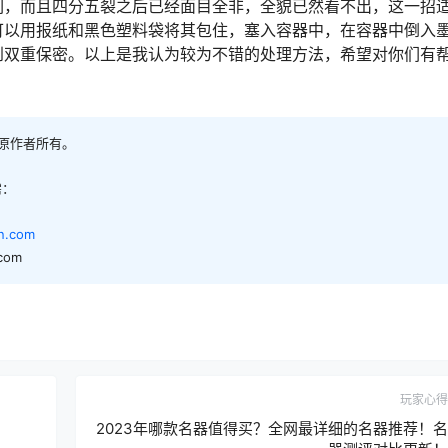
们，而且四分五裂之后已经面目全非，全貌已然看不出，这一招
可以用报纸和黑色塑料袋将其包住，塞入容器中，在容器中倒入
到双重保密。以上是我认为较为不错的处理方法，希望对你们有
。
归原作者所有。
需：
an.com
com
玩家心得
2023年哪款名器值得买？全网最详细的名器推荐！名