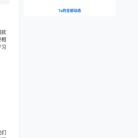
Ta的全部动态
困扰
要相
好习
我们