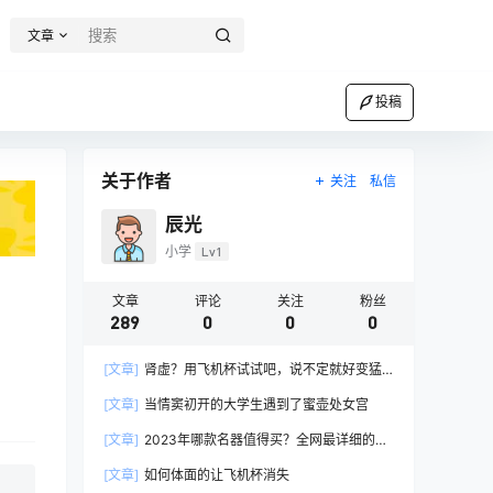
文章
投稿
关于作者
关注
私信
辰光
小学
Lv1
文章
评论
关注
粉丝
289
0
0
0
[文章]
肾虚？用飞机杯试试吧，说不定就好变猛
男了呢
[文章]
当情窦初开的大学生遇到了蜜壶处女宫
[文章]
2023年哪款名器值得买？全网最详细的名
器推荐！名器测评对比更新！
[文章]
如何体面的让飞机杯消失