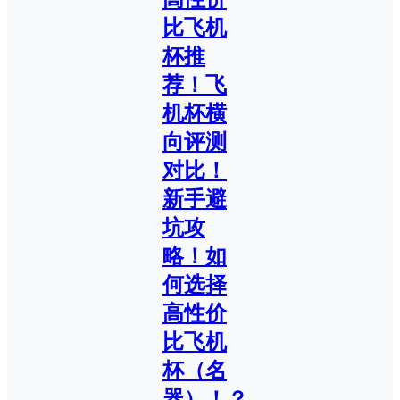
比飞机
杯推
荐！飞
机杯横
向评测
对比！
新手避
坑攻
略！如
何选择
高性价
比飞机
杯（名
器）！？