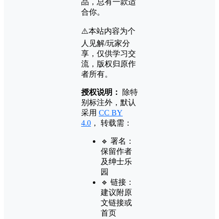
品，总有一款适
合你。
⚠️本站内容为个
人见解/玩家分
享，仅供学习交
流，版权归原作
者所有。
授权说明：
除特
别标注外，默认
采用
CC BY
4.0
， 转载需：
🔹 署名：
保留作者
及
绅士乐
园
🔹 链接：
建议附原
文链接或
首页