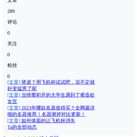
文章
289
评论
0
关注
0
粉丝
0
[文章]
肾虚？用飞机杯试试吧，说不定就
好变猛男了呢
[文章]
当情窦初开的大学生遇到了蜜壶处
女宫
[文章]
2023年哪款名器值得买？全网最详
细的名器推荐！名器测评对比更新！
[文章]
如何体面的让飞机杯消失
Ta的全部动态