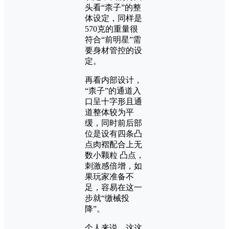
头看“柰子”的整
体设定，同样是
570克的重量很
符合“前明星”需
要身材管控的设
定。
再看内部设计，
“柰子”的通道入
口呈十字形且通
道整体较为平
缓，同时前后部
位是设有四条凸
点肉褶配合上无
数小颗粒 凸点，
刺激感倍增，如
果玩家准备不
足，容易在这一
步就“缴械投
降”。
个人来说，这这