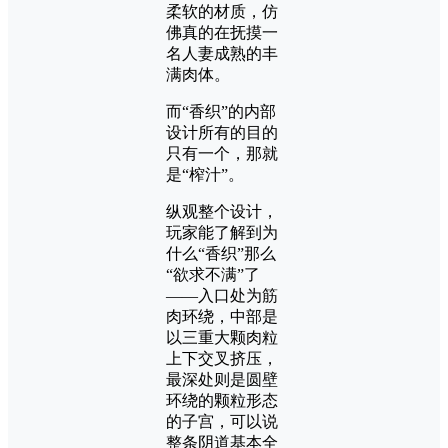
柔软的材质，仿
佛真的在抚摸一
名人妻成熟的丰
满肉体。
而“香织”的内部
设计所有的目的
只有一个，那就
是“榨汁”。
纵观整个设计，
玩家能了解到为
什么“香织”那么
“欲求不满”了
——入口处为筋
肉环绕，中部是
以三重大颗肉粒
上下交叉挤压，
最深处则是圆壁
环绕的颗粒形态
的子宫，可以说
整条阴道基本全