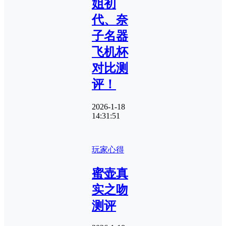
姐初
代、奈
子名器
飞机杯
对比测
评！
2026-1-18
14:31:51
玩家心得
蜜壶真
实之吻
测评