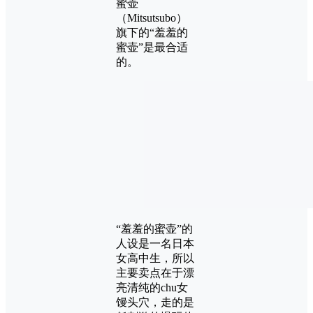
蜜壶
（Mitsutsubo）
旗下的“羞羞的
蜜壶”是最合适
的。
“羞羞的蜜壶”的
人设是一名日本
女高中生，所以
主要卖点在于漂
亮清纯的chu女
馒头穴，走的是