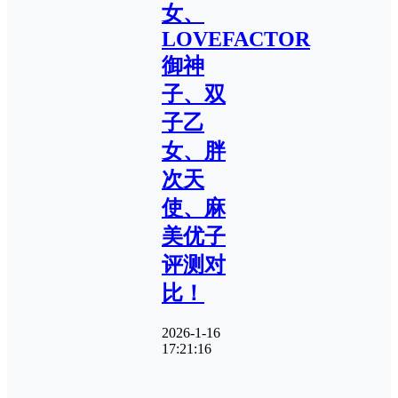
女、
LOVEFACTOR
御神
子、双
子乙
女、胖
次天
使、麻
美优子
评测对
比！
2026-1-16
17:21:16