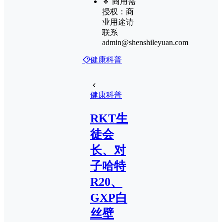
🔹 商用需
授权：商
业用途请
联系
admin@shenshileyuan.com
健康科普
健康科普
RKT生
徒会
长、对
子哈特
R20、
GXP白
丝壁