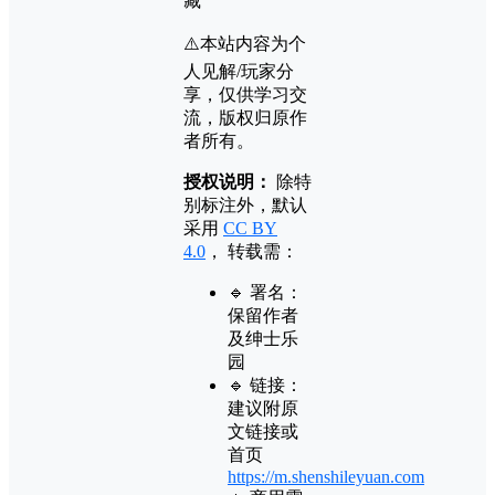
藏
⚠️本站内容为个
人见解/玩家分
享，仅供学习交
流，版权归原作
者所有。
授权说明：
除特
别标注外，默认
采用
CC BY
4.0
， 转载需：
🔹 署名：
保留作者
及
绅士乐
园
🔹 链接：
建议附原
文链接或
首页
https://m.shenshileyuan.com