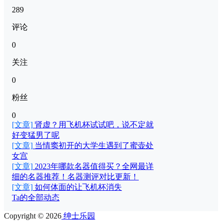
289
评论
0
关注
0
粉丝
0
[文章]
肾虚？用飞机杯试试吧，说不定就
好变猛男了呢
[文章]
当情窦初开的大学生遇到了蜜壶处
女宫
[文章]
2023年哪款名器值得买？全网最详
细的名器推荐！名器测评对比更新！
[文章]
如何体面的让飞机杯消失
Ta的全部动态
Copyright © 2026
绅士乐园