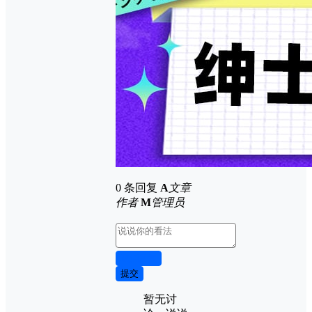
0 条回复
A
文章
作者
M
管理员
取消回复
提交
暂无讨