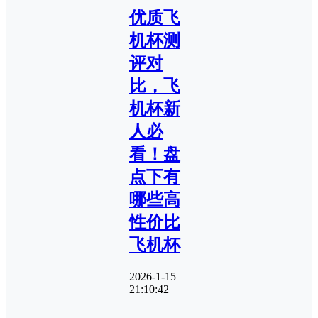
优质飞
机杯测
评对
比，飞
机杯新
人必
看！盘
点下有
哪些高
性价比
飞机杯
2026-1-15
21:10:42