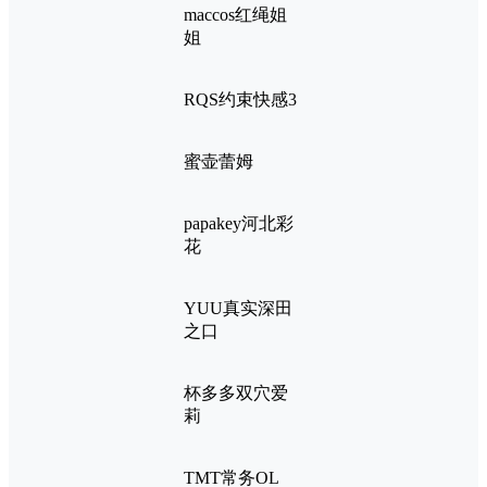
maccos红绳姐
姐
RQS约束快感3
蜜壶蕾姆
papakey河北彩
花
YUU真实深田
之口
杯多多双穴爱
莉
TMT常务OL