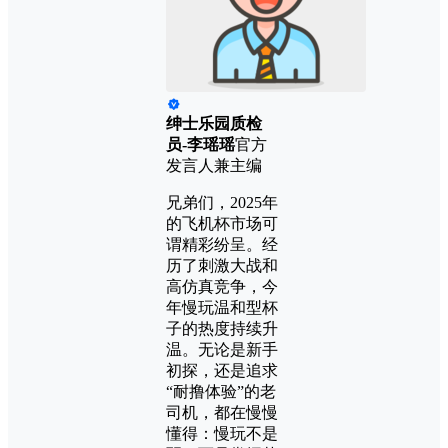
绅士乐园质检
员-李瑶瑶
官方
发言人兼主编
兄弟们，2025年
的飞机杯市场可
谓精彩纷呈。经
历了刺激大战和
高仿真竞争，今
年慢玩温和型杯
子的热度持续升
温。无论是新手
初探，还是追求
“耐撸体验”的老
司机，都在慢慢
懂得：慢玩不是