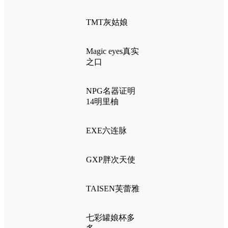
TMT灰姑娘
Magic eyes真实
之口
NPG名器证明
14明里柚
EXE六连脉
GXP胖次天使
TAISEN芙蕾雅
七彩罐娘杯多