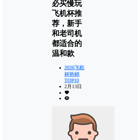
必买慢玩
飞机杯推
荐，新手
和老司机
都适合的
温和款
2026飞机
杯热销
TOP10
2月13日