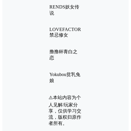
RENDS妖女传
说
LOVEFACTOR
禁忌修女
撸撸杯青白之
恋
Yokubou贫乳兔
娘
⚠️本站内容为个
人见解/玩家分
享，仅供学习交
流，版权归原作
者所有。