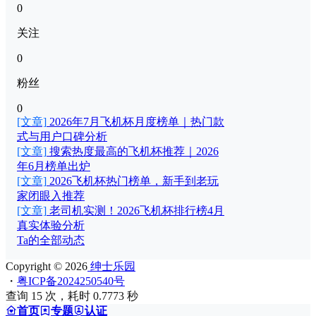
0
关注
0
粉丝
0
[文章]
2026年7月飞机杯月度榜单｜热门款
式与用户口碑分析
[文章]
搜索热度最高的飞机杯推荐｜2026
年6月榜单出炉
[文章]
2026飞机杯热门榜单，新手到老玩
家闭眼入推荐
[文章]
老司机实测！2026飞机杯排行榜4月
真实体验分析
Ta的全部动态
Copyright © 2026
绅士乐园
・
粤ICP备2024250540号
查询 15 次，耗时 0.7773 秒
首页
专题
认证