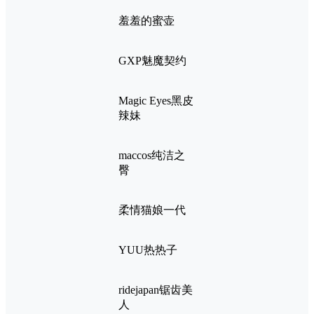
羞羞的蜜壶
GXP魅魔契约
Magic Eyes黑皮
辣妹
maccos纯洁之
臀
柔情猫娘一代
YUU热热子
ridejapan锯齿美
人