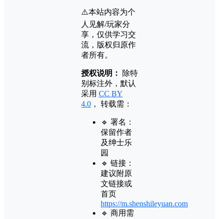
⚠️本站内容为个
人见解/玩家分
享，仅供学习交
流，版权归原作
者所有。
授权说明：
除特
别标注外，默认
采用
CC BY
4.0
， 转载需：
🔹 署名：
保留作者
及
绅士乐
园
🔹 链接：
建议附原
文链接或
首页
https://m.shenshileyuan.com
🔹 商用需