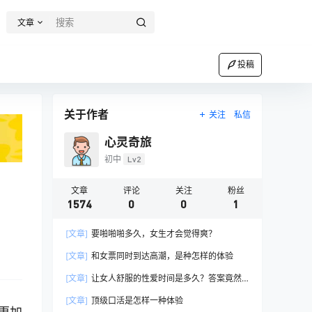
文章
投稿
关于作者
关注
私信
心灵奇旅
初中
Lv2
文章
评论
关注
粉丝
1574
0
0
1
[文章]
要啪啪啪多久，女生才会觉得爽？
[文章]
和女票同时到达高潮，是种怎样的体验
[文章]
让女人舒服的性爱时间是多久？答案竟然
是……
[文章]
顶级口活是怎样一种体验