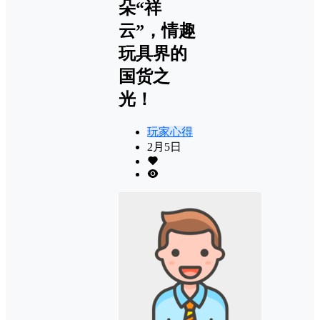
朵“祥
云”，情趣
玩具界的
国货之
光！
玩家心得
2月5日