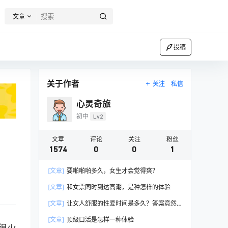
文章
投稿
关于作者
关注
私信
心灵奇旅
初中
Lv2
文章
评论
关注
粉丝
1574
0
0
1
[文章]
要啪啪啪多久，女生才会觉得爽？
[文章]
和女票同时到达高潮，是种怎样的体验
[文章]
让女人舒服的性爱时间是多久？答案竟然
是……
[文章]
顶级口活是怎样一种体验