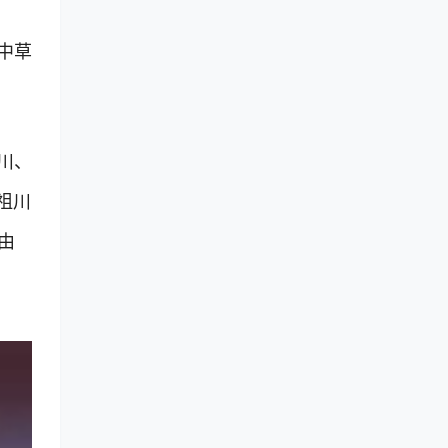
中草
川、
祖川
由