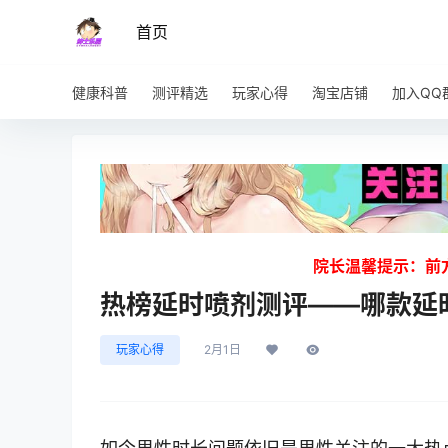
首页
健康科普
测评精选
玩家心得
淘宝店铺
加入QQ
院长温馨提示：前
热榜延时喷剂测评——哪款延
玩家心得
2月1日