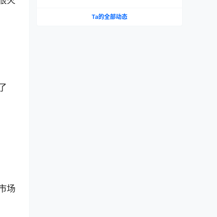
很火
Ta的全部动态
了
市场