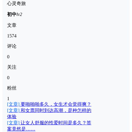
心灵奇旅
初中
lv2
文章
1574
评论
0
关注
0
粉丝
1
[文章]
要啪啪啪多久，女生才会觉得爽？
[文章]
和女票同时到达高潮，是种怎样的
体验
[文章]
让女人舒服的性爱时间是多久？答
案竟然是……