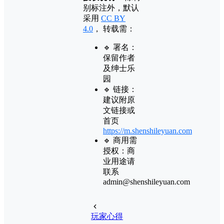
别标注外，默认
采用
CC BY
4.0
， 转载需：
🔹 署名：
保留作者
及
绅士乐
园
🔹 链接：
建议附原
文链接或
首页
https://m.shenshileyuan.com
🔹 商用需
授权：商
业用途请
联系
admin@shenshileyuan.com
玩家心得