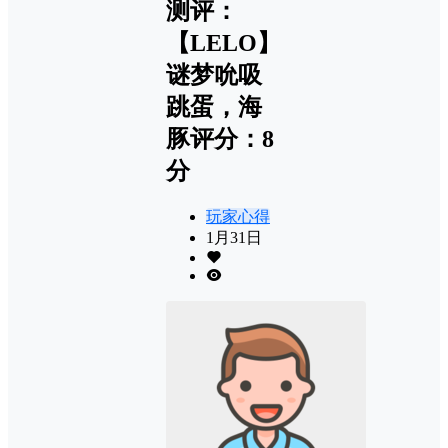
测评：
【LELO】
谜梦吮吸
跳蛋，海
豚评分：8
分
玩家心得
1月31日