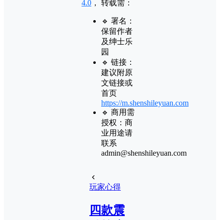
4.0
， 转载需：
🔹 署名：
保留作者
及
绅士乐
园
🔹 链接：
建议附原
文链接或
首页
https://m.shenshileyuan.com
🔹 商用需
授权：商
业用途请
联系
admin@shenshileyuan.com
玩家心得
四款震