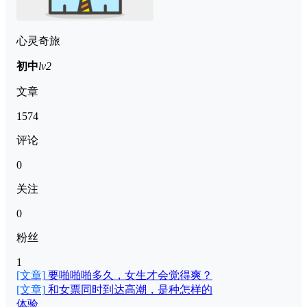
心灵奇旅
初中
lv2
文章
1574
评论
0
关注
0
粉丝
1
[文章]
要啪啪啪多久，女生才会觉得爽？
[文章]
和女票同时到达高潮，是种怎样的
体验