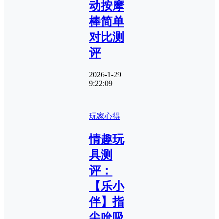
动按摩
棒简单
对比测
评
2026-1-29
9:22:09
玩家心得
情趣玩
具测
评：
【乐小
伴】指
尖吮吸