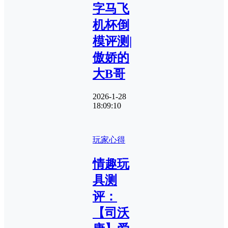
字马飞
机杯倒
模评测|
傲娇的
大B哥
2026-1-28
18:09:10
玩家心得
情趣玩
具测
评：
【司沃