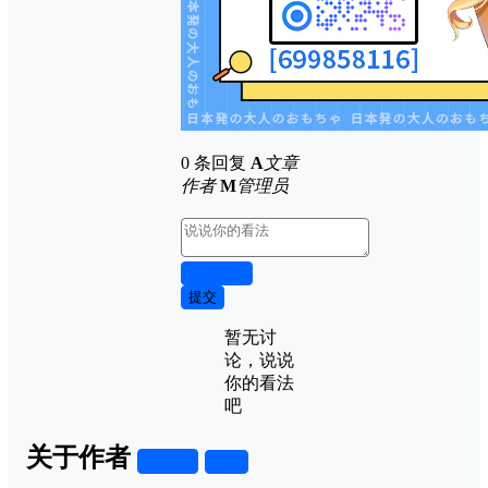
0 条回复
A
文章
作者
M
管理员
取消回复
提交
暂无讨
论，说说
你的看法
吧
关于作者
关注
私信