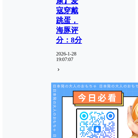
康】爱
寇穿戴
跳蛋，
海豚评
分：8分
2026-1-28
19:07:07