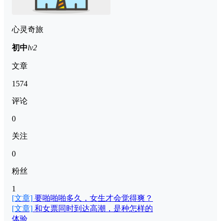
心灵奇旅
初中
lv2
文章
1574
评论
0
关注
0
粉丝
1
[文章]
要啪啪啪多久，女生才会觉得爽？
[文章]
和女票同时到达高潮，是种怎样的
体验