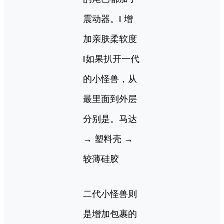
震动器。‖ 增
加亲肤柔软度
‖如果扒开一代
的小怪兽，从
最里面到外层
分别是。马达
→ 塑料壳 →
较薄硅胶
二代小怪兽则
是增加包裹的