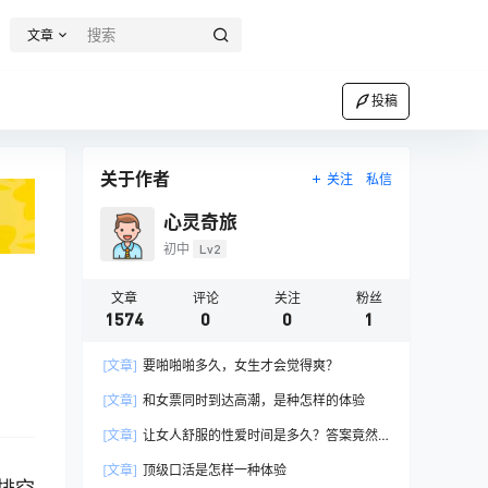
文章
投稿
关于作者
关注
私信
心灵奇旅
初中
Lv2
文章
评论
关注
粉丝
1574
0
0
1
[文章]
要啪啪啪多久，女生才会觉得爽？
[文章]
和女票同时到达高潮，是种怎样的体验
[文章]
让女人舒服的性爱时间是多久？答案竟然
是……
[文章]
顶级口活是怎样一种体验