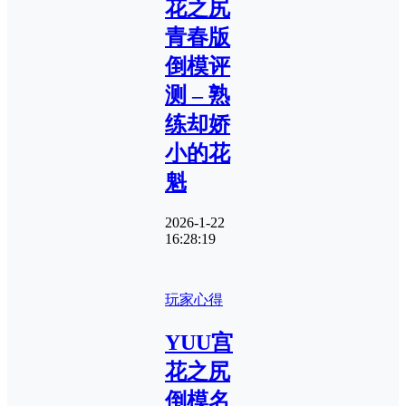
花之尻
青春版
倒模评
测 – 熟
练却娇
小的花
魁
2026-1-22
16:28:19
玩家心得
YUU宫
花之尻
倒模名