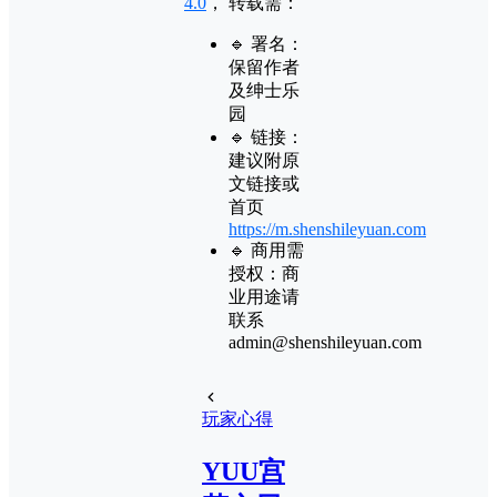
4.0
， 转载需：
🔹 署名：
保留作者
及
绅士乐
园
🔹 链接：
建议附原
文链接或
首页
https://m.shenshileyuan.com
🔹 商用需
授权：商
业用途请
联系
admin@shenshileyuan.com
玩家心得
YUU宫