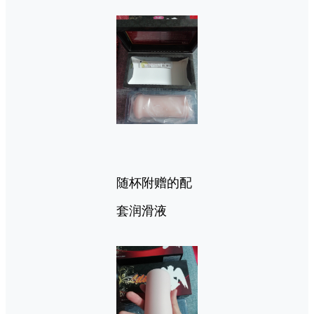
随杯附赠的配
套润滑液