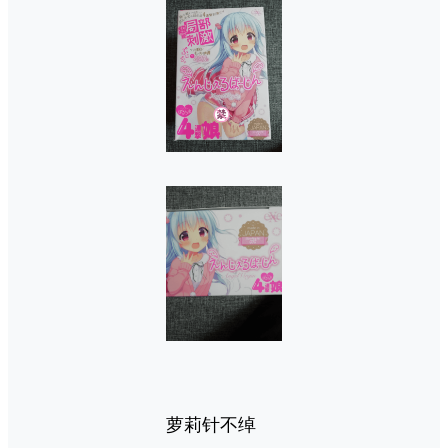
萝莉针不绰