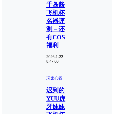
千岛酱
飞机杯
名器评
测 – 还
有COS
福利
2026-1-22
8:47:00
玩家心得
迟到的
YUU虎
牙妹妹