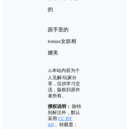
的
跟手里的
tomax女妖相
媲美
⚠️本站内容为个
人见解/玩家分
享，仅供学习交
流，版权归原作
者所有。
授权说明：
除特
别标注外，默认
采用
CC BY
4.0
， 转载需：