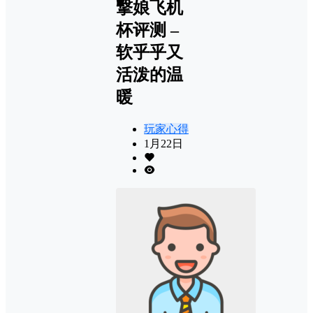
撃娘飞机
杯评测 –
软乎乎又
活泼的温
暖
玩家心得
1月22日