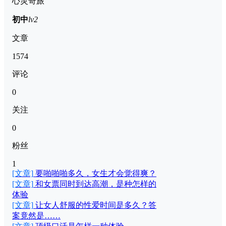
心灵奇旅
初中
lv2
文章
1574
评论
0
关注
0
粉丝
1
[文章]
要啪啪啪多久，女生才会觉得爽？
[文章]
和女票同时到达高潮，是种怎样的
体验
[文章]
让女人舒服的性爱时间是多久？答
案竟然是……