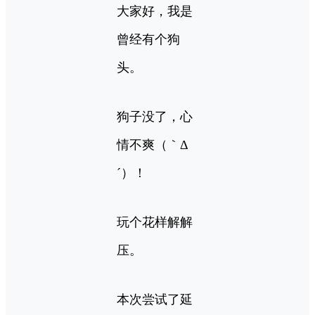
大家好，我是
曾经有个狗
头。
狗子没了，心
情不爽（｀Δ
´）！
玩个花样解解
压。
本次尝试了延