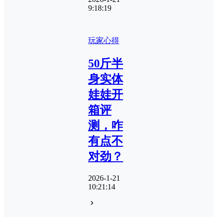
9:18:19
玩家心得
50斤半
身实体
娃娃开
箱评
测，咋
有点不
对劲？
2026-1-21
10:21:14