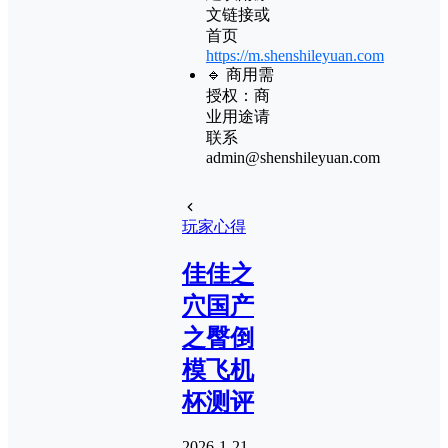
文链接或
首页
https://m.shenshileyuan.com
🔹 商用需
授权：商
业用途请
联系
admin@shenshileyuan.com
玩家心得
佳佳之
穴国产
之臀倒
模飞机
杯测评
2026-1-21