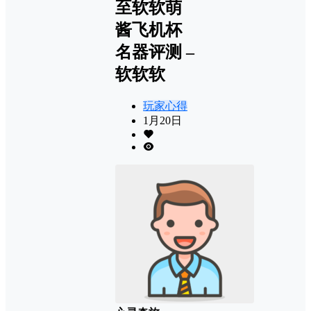
至软软萌
酱飞机杯
名器评测 –
软软软
玩家心得
1月20日