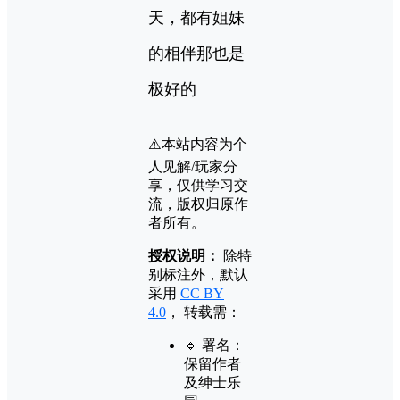
天，都有姐妹
的相伴那也是
极好的
⚠️本站内容为个
人见解/玩家分
享，仅供学习交
流，版权归原作
者所有。
授权说明：
除特
别标注外，默认
采用
CC BY
4.0
， 转载需：
🔹 署名：
保留作者
及
绅士乐