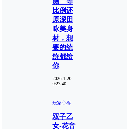
测 – 等
比例还
原深田
咏美身
材，想
要的统
统都给
你
2026-1-20
9:23:40
玩家心得
双子乙
女-花音