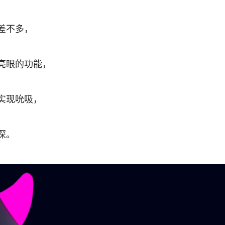
差不多，
亮眼的功能，
实现吮吸，
深。