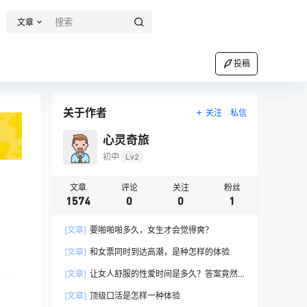
文章
投稿
关于作者
关注
私信
心灵奇旅
初中
Lv2
文章
评论
关注
粉丝
1574
0
0
1
[文章]
要啪啪啪多久，女生才会觉得爽？
[文章]
和女票同时到达高潮，是种怎样的体验
[文章]
让女人舒服的性爱时间是多久？答案竟然
是……
[文章]
顶级口活是怎样一种体验